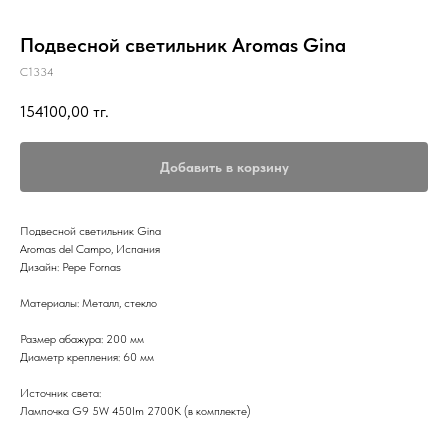
Подвесной светильник Aromas Gina
C1334
154100,00
тг.
Добавить в корзину
Подвесной светильник Gina
Aromas del Campo, Испания
Дизайн: Pepe Fornas
Материалы: Металл, стекло
Размер абажура: 200 мм
Диаметр крепления: 60 мм
Источник света:
Лампочка G9 5W 450Im 2700K (в комплекте)